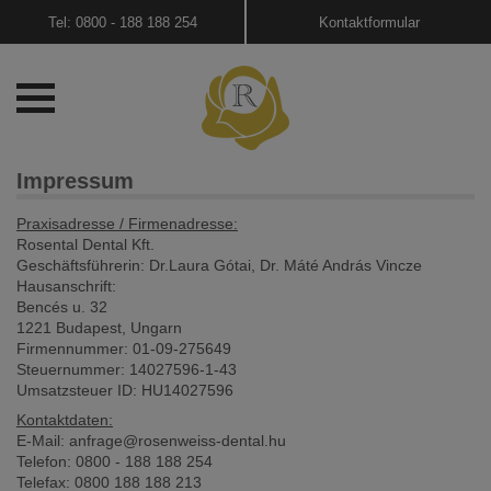
Tel: 0800 - 188 188 254
Kontaktformular
Impressum
Praxisadresse / Firmenadresse:
Rosental Dental Kft.
Geschäftsführerin: Dr.Laura Gótai, Dr. Máté András Vincze
Hausanschrift:
Bencés u. 32
1221 Budapest, Ungarn
Firmennummer: 01-09-275649
Steuernummer: 14027596-1-43
Umsatzsteuer ID: HU14027596
Kontaktdaten:
E-Mail: anfrage@rosenweiss-dental.hu
Telefon: 0800 - 188 188 254
Telefax: 0800 188 188 213