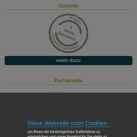
Garantie
mehr dazu
Partnerseite
besuchen
Diese Webseite nutzt Cookies
um Ihnen ein bestmögliches Surferlebnis zu
Facebook
ermöglichen und unser Angebot für Sie stetig zu