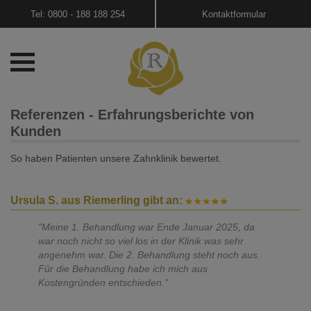
Tel: 0800 - 188 188 254
Kontaktformular
Referenzen - Erfahrungsberichte von
Kunden
So haben Patienten unsere Zahnklinik bewertet.
Ursula S. aus Riemerling gibt an:
"Meine 1. Behandlung war Ende Januar 2025, da
war noch nicht so viel los in der Klinik was sehr
angenehm war. Die 2. Behandlung steht noch aus.
Für die Behandlung habe ich mich aus
Kostengründen entschieden."